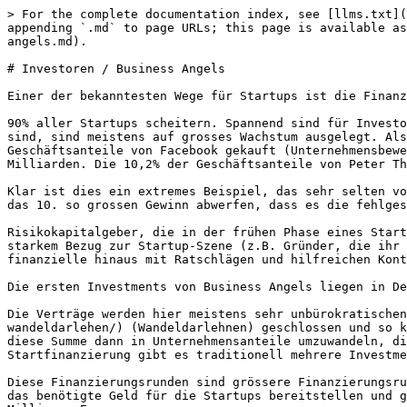
> For the complete documentation index, see [llms.txt](
appending `.md` to page URLs; this page is available as
angels.md).

# Investoren / Business Angels

Einer der bekanntesten Wege für Startups ist die Finanz
90% aller Startups scheitern. Spannend sind für Investo
sind, sind meistens auf grosses Wachstum ausgelegt. Als
Geschäftsanteile von Facebook gekauft (Unternehmensbewe
Milliarden. Die 10,2% der Geschäftsanteile von Peter Th
Klar ist dies ein extremes Beispiel, das sehr selten vo
das 10. so grossen Gewinn abwerfen, dass es die fehlges
Risikokapitalgeber, die in der frühen Phase eines Start
starkem Bezug zur Startup-Szene (z.B. Gründer, die ihr 
finanzielle hinaus mit Ratschlägen und hilfreichen Kont
Die ersten Investments von Business Angels liegen in De
Die Verträge werden hier meistens sehr unbürokratischen
wandeldarlehen/) (Wandeldarlehnen) geschlossen und so k
diese Summe dann in Unternehmensanteile umzuwandeln, di
Startfinanzierung gibt es traditionell mehrere Investme
Diese Finanzierungsrunden sind grössere Finanzierungsru
das benötigte Geld für die Startups bereitstellen und g