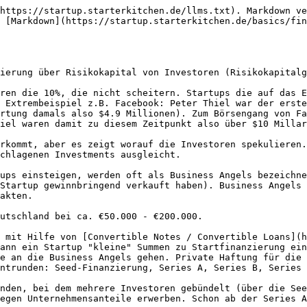
https://startup.starterkitchen.de/llms.txt). Markdown ve
 [Markdown](https://startup.starterkitchen.de/basics/fin
ierung über Risikokapital von Investoren (Risikokapitalg
ren die 10%, die nicht scheitern. Startups die auf das E
 Extrembeispiel z.B. Facebook: Peter Thiel war der erste
rtung damals also $4.9 Millionen). Zum Börsengang von Fa
iel waren damit zu diesem Zeitpunkt also über $10 Millar
rkommt, aber es zeigt worauf die Investoren spekulieren.
chlagenen Investments ausgleicht.

ups einsteigen, werden oft als Business Angels bezeichne
Startup gewinnbringend verkauft haben). Business Angels 
akten.

utschland bei ca. €50.000 - €200.000.

 mit Hilfe von [Convertible Notes / Convertible Loans](h
ann ein Startup "kleine" Summen zu Startfinanzierung ein
e an die Business Angels gehen. Private Haftung für die 
ntrunden: Seed-Finanzierung, Series A, Series B, Series 
nden, bei dem mehrere Investoren gebündelt (über die See
egen Unternehmensanteile erwerben. Schon ab der Series A