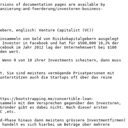
rsions of documentation pages are available by 
anzierung-and-foerderung/investoren-business-
ebern, englisch: Venture Capitalist (VC))

insammeln von Geld von Risikokapitalgebern ausgelegt 
 Investor in Facebook und hat für $500,000 10,2% der 
cebook im Jahr 2012 lag der Unternehmswert bei $100 
den wert.

 Wenn 9 von 10 ihrer Investments scheitern, dann muss 
t. Sie sind meistens vermögende Privatpersonen mit 
unterstützen auch die Startups oft über das reine 
ttps://bootstrapping.me/convertible-loan-
sammeln mit dem Versprechen gegenüber den Investoren, 
Gründer gibt es dabei nicht. Nach dieser ersten 
C ,etc.

d-Phase hinaus dann meistens grössere Investmentfirmen) 
 handelt es sich hierbei um Beträge über mehrere 